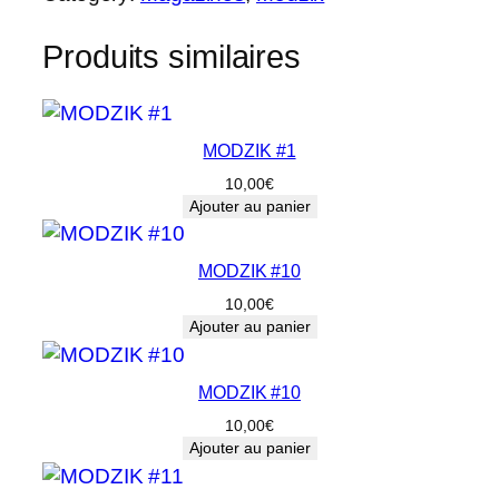
n
t
Produits similaires
i
t
é
d
MODZIK #1
e
10,00
€
M
Ajouter au panier
O
D
MODZIK #10
Z
10,00
€
I
Ajouter au panier
K
#
MODZIK #10
9
10,00
€
Ajouter au panier