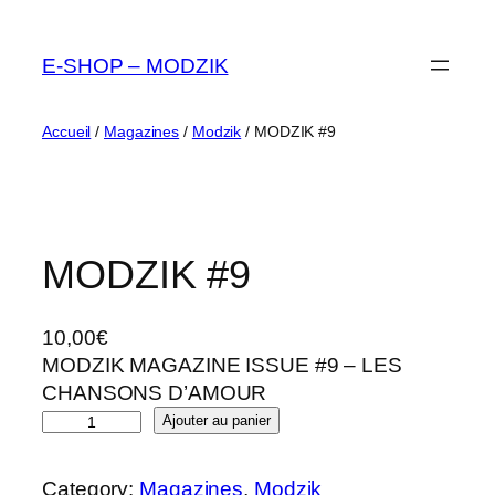
Aller
au
E-SHOP – MODZIK
contenu
Accueil
/
Magazines
/
Modzik
/ MODZIK #9
MODZIK #9
10,00
€
MODZIK MAGAZINE ISSUE #9 – LES
CHANSONS D’AMOUR
q
Ajouter au panier
u
a
Category:
Magazines
, 
Modzik