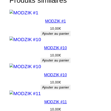
Produits similaires
i
t
é
d
MODZIK #1
e
10,00
€
M
Ajouter au panier
O
D
MODZIK #10
Z
10,00
€
I
Ajouter au panier
K
6
MODZIK #10
2
10,00
€
Ajouter au panier
MODZIK #11
10,00
€