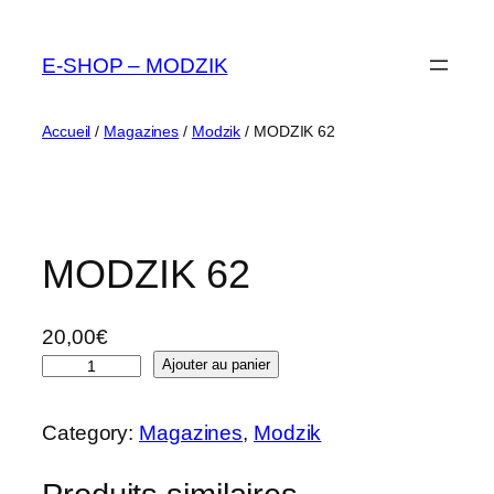
Aller
au
E-SHOP – MODZIK
contenu
Accueil
/
Magazines
/
Modzik
/ MODZIK 62
MODZIK 62
20,00
€
q
Ajouter au panier
u
a
Category:
Magazines
, 
Modzik
n
t