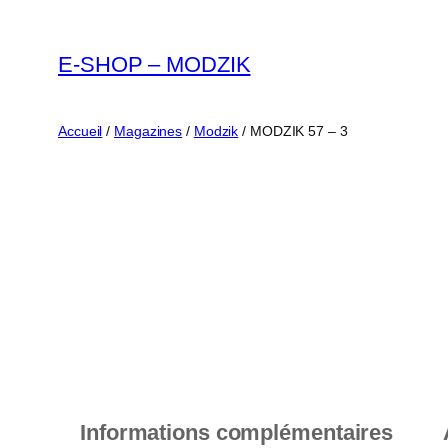
Aller
au
E-SHOP – MODZIK
contenu
Accueil
/
Magazines
/
Modzik
/ MODZIK 57 – 3
Informations complémentaires