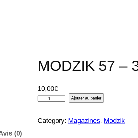
MODZIK 57 – 
10,00
€
q
Ajouter au panier
u
a
Category:
Magazines
, 
Modzik
n
Avis (0)
t