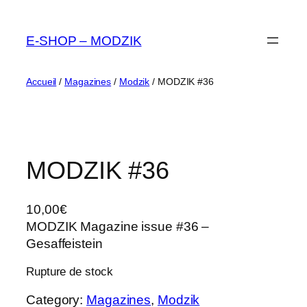
Aller
au
E-SHOP – MODZIK
contenu
Accueil
/
Magazines
/
Modzik
/ MODZIK #36
MODZIK #36
10,00
€
MODZIK Magazine issue #36 –
Gesaffeistein
Rupture de stock
Category:
Magazines
, 
Modzik