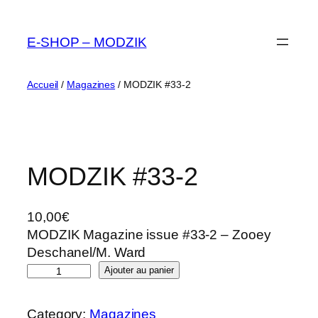
Aller
au
E-SHOP – MODZIK
contenu
Accueil
/
Magazines
/ MODZIK #33-2
MODZIK #33-2
10,00
€
MODZIK Magazine issue #33-2 – Zooey
Deschanel/M. Ward
q
Ajouter au panier
u
a
Category:
Magazines