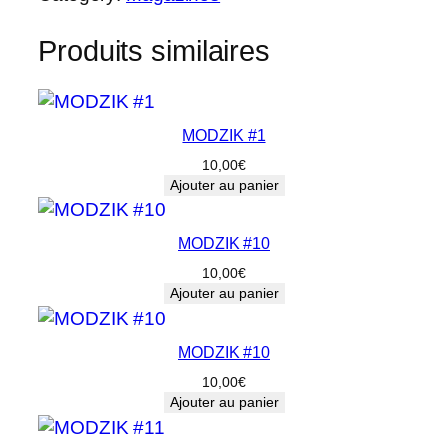
n
t
Produits similaires
i
t
é
d
MODZIK #1
e
10,00
€
M
Ajouter au panier
O
D
MODZIK #10
Z
10,00
€
I
Ajouter au panier
K
#
MODZIK #10
3
3
10,00
€
Ajouter au panier
-
2