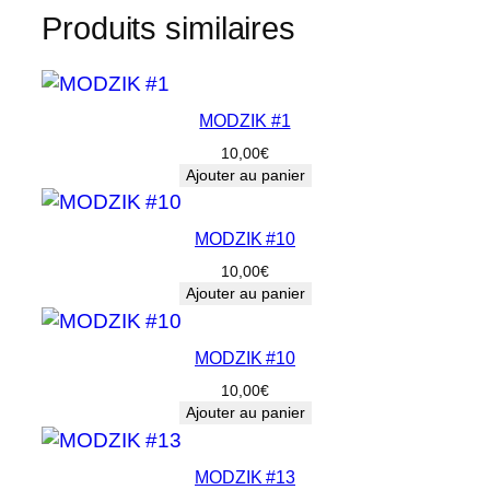
t
Produits similaires
i
t
é
d
MODZIK #1
e
10,00
€
M
Ajouter au panier
O
D
MODZIK #10
Z
10,00
€
I
Ajouter au panier
K
#
MODZIK #10
2
7
10,00
€
Ajouter au panier
MODZIK #13