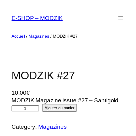
Aller
au
E-SHOP – MODZIK
contenu
Accueil
/
Magazines
/ MODZIK #27
MODZIK #27
10,00
€
MODZIK Magazine issue #27 – Santigold
q
Ajouter au panier
u
a
Category:
Magazines
n