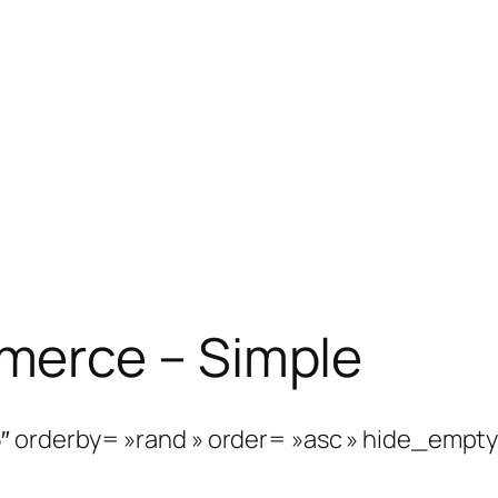
erce – Simple
rderby= »rand » order= »asc » hide_empty= »0