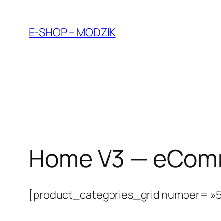
Aller
au
E-SHOP – MODZIK
contenu
Home V3 — eComm
[product_categories_grid number= »5″ o